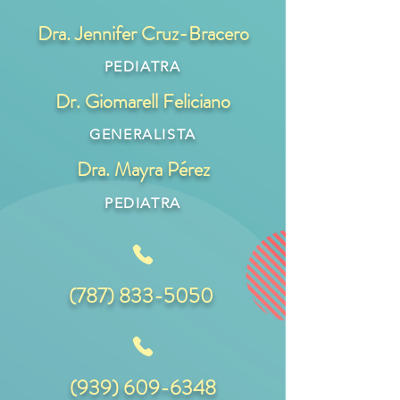
Dra. Jennifer Cruz-Bracero
PEDIATRA
Dr. Giomarell Feliciano
GENERALISTA
Dra. Mayra Pérez
PEDIATRA
(787) 833-5050
(939) 609-6348