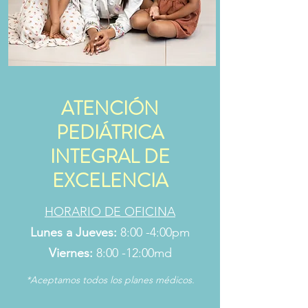
ATENCIÓN
PEDIÁTRICA
INTEGRAL DE
EXCELENCIA
HORARIO DE OFICINA
Lunes a Jueves:
8:00 -4:00pm
Viernes:
8:00 -12:00md
*Aceptamos todos los planes médicos.