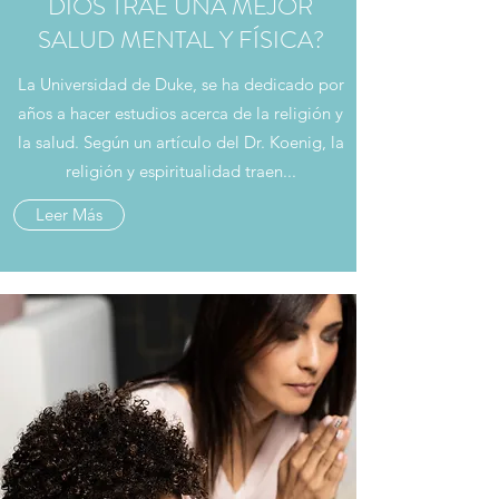
DIOS TRAE UNA MEJOR
SALUD MENTAL Y FÍSICA?
La Universidad de Duke, se ha dedicado por
años a hacer estudios acerca de la religión y
la salud. Según un artículo del Dr. Koenig, la
religión y espiritualidad traen...
Leer Más